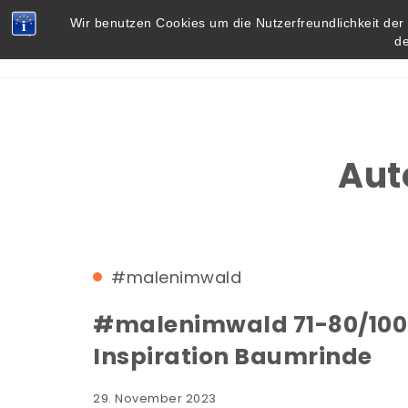
Skip to content
Vielbegabt.de
Wir benutzen Cookies um die Nutzerfreundlichkeit de
d
Aut
#malenimwald
#malenimwald 71-80/100
Inspiration Baumrinde
29. November 2023