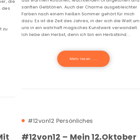
aus warmen Rottönen, leuchtenden Orangetönen und
er, die
sanften Gelbtönen. Auch der Charme ausgebleichter
. des
Farben nach einem heißen Sommer gehört für mich
u
dazu. Es ist die Zeit des Jahres, in der sich die Welt um
uns in ein wahrhaft magisches Kunstwerk verwandelt.
t zu
Ich liebe den Herbst, denn ich bin ein Herbstkind.…
Mehr lesen .......
#12von12
Persönliches
Mit
#12von12 – Mein 12.Oktober