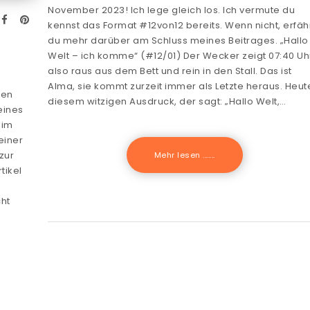
November 2023! Ich lege gleich los. Ich vermute du
kennst das Format #12von12 bereits. Wenn nicht, erfäh
du mehr darüber am Schluss meines Beitrages. „Hallo
Welt – ich komme“ (#12/01) Der Wecker zeigt 07:40 Uh
also raus aus dem Bett und rein in den Stall. Das ist
Alma, sie kommt zurzeit immer als Letzte heraus. Heut
hen
diesem witzigen Ausdruck, der sagt: „Hallo Welt,…
eines
 im
einer
zur
Mehr lesen .......
tikel
ht