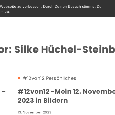
r Webseite zu verbessen. Durch Deinen Besuch stimmst Du
em zu.
Startseite
Blog
Impressum / Datenschutz
or:
Silke Hüchel-Stein
#12von12
Persönliches
 –
#12von12 -Mein 12. Novemb
2023 in Bildern
13. November 2023