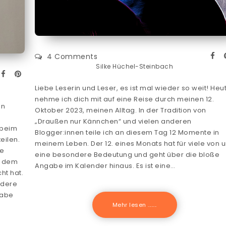
4 Comments
Silke Hüchel-Steinbach
Liebe Leserin und Leser, es ist mal wieder so weit! Heu
nehme ich dich mit auf eine Reise durch meinen 12.
en
Oktober 2023, meinen Alltag. In der Tradition von
„Draußen nur Kännchen“ und vielen anderen
 beim
Blogger:innen teile ich an diesem Tag 12 Momente in
eilen.
meinem Leben. Der 12. eines Monats hat für viele von 
ve
eine besondere Bedeutung und geht über die bloße
d dem
Angabe im Kalender hinaus. Es ist eine…
ht hat.
ndere
habe
Mehr lesen .......