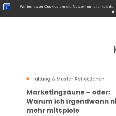
Skip to content
Vielbegabt.de
Wir benutzen Cookies um die Nutzerfreundlichkeit de
d
Haltung & Muster
Reflektionen
Marketingzäune – oder:
Warum ich irgendwann n
mehr mitspiele