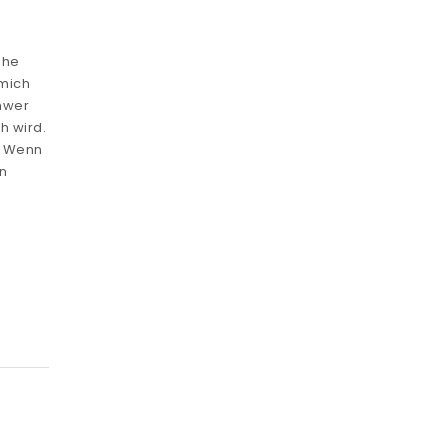
ehe
 mich
chwer
h wird.
. Wenn
n