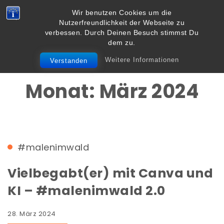
Skip to content
Wir benutzen Cookies um die
Vielbegabt.de
Nutzerfreundlichkeit der Webseite zu
Toggle
verbessen. Durch Deinen Besuch stimmst Du
navigation
dem zu.
Weitere Informationen
Verstanden
Monat:
März 2024
#malenimwald
Vielbegabt(er) mit Canva und
KI – #malenimwald 2.0
28. März 2024