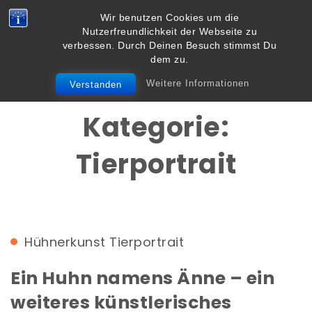
Skip to content
Wir benutzen Cookies um die
Vielbegabt.de
Nutzerfreundlichkeit der Webseite zu
Toggle
verbessen. Durch Deinen Besuch stimmst Du
navigation
dem zu.
Weitere Informationen
Verstanden
Kategorie:
Tierportrait
Hühnerkunst
Tierportrait
Ein Huhn namens Änne – ein
weiteres künstlerisches