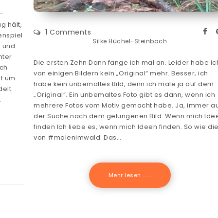
–
g hält,
1 Comments
enspiel
Silke Hüchel-Steinbach
 und
hter
Die ersten Zehn Dann fange ich mal an. Leider habe ic
ich
von einigen Bildern kein „Original“ mehr. Besser, ich
lt um
habe kein unbemaltes Bild, denn ich male ja auf dem
elt.
„Original“. Ein unbemaltes Foto gibt es dann, wenn ich
…
mehrere Fotos vom Motiv gemacht habe. Ja, immer a
der Suche nach dem gelungenen Bild. Wenn mich Ide
finden Ich liebe es, wenn mich Ideen finden. So wie di
von #malenimwald. Das…
Mehr lesen .......