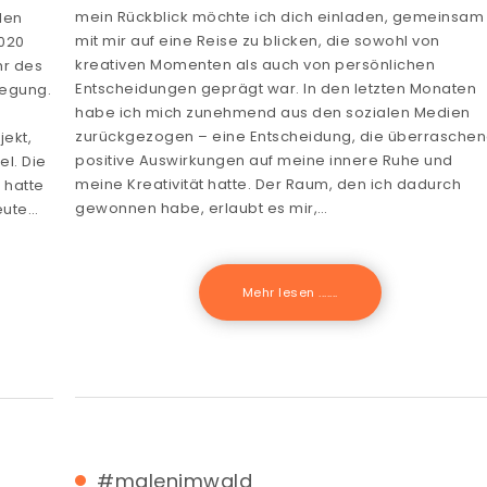
mein Rückblick möchte ich dich einladen, gemeinsam
len
mit mir auf eine Reise zu blicken, die sowohl von
2020
kreativen Momenten als auch von persönlichen
hr des
Entscheidungen geprägt war. In den letzten Monaten
wegung.
habe ich mich zunehmend aus den sozialen Medien
zurückgezogen – eine Entscheidung, die überrasche
jekt,
positive Auswirkungen auf meine innere Ruhe und
l. Die
meine Kreativität hatte. Der Raum, den ich dadurch
 hatte
gewonnen habe, erlaubt es mir,…
eute…
Mehr lesen .......
#malenimwald