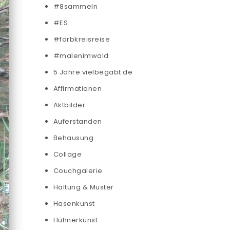
#8sammeln
#ES
#farbkreisreise
#malenimwald
5 Jahre vielbegabt.de
Affirmationen
Aktbilder
Auferstanden
Behausung
Collage
Couchgalerie
Haltung & Muster
Hasenkunst
Hühnerkunst