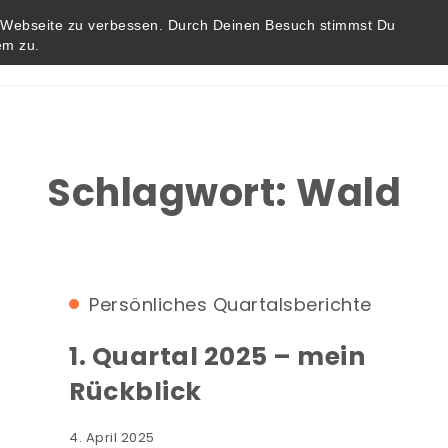
r Webseite zu verbessen. Durch Deinen Besuch stimmst Du
em zu.
Startseite
Blog
Impressum / Datenschutz
Schlagwort:
Wald
Persönliches
Quartalsberichte
1. Quartal 2025 – mein
Rückblick
4. April 2025