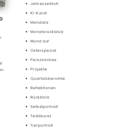
Jahreszeitlich
KI-Kunst
Mandala
Monatsrückblick
h
Mund auf
Osterspezial
Persönliches
uf
Projekte
en
e
Quartalsberichte
Reflektionen
Rückblick
Selbstportrait
Textilkunst
Tierportrait