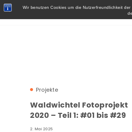
Skip to content
Vielbegabt.de
Wir benutzen Cookies um die Nutzerfreundlichkeit de
d
Projekte
Waldwichtel Fotoprojekt
2020 – Teil 1: #01 bis #29
2. Mai 2025