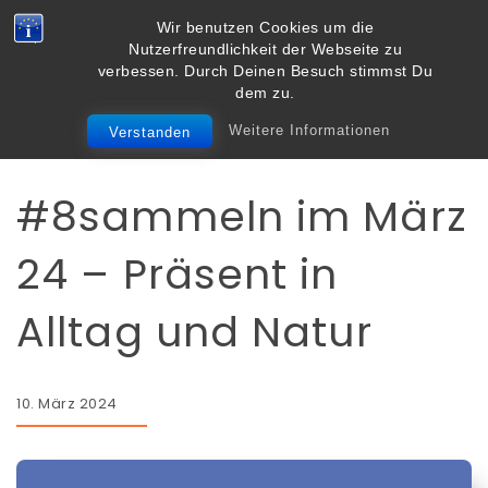
Skip to content
Wir benutzen Cookies um die
Vielbegabt.de
Nutzerfreundlichkeit der Webseite zu
Toggle
verbessen. Durch Deinen Besuch stimmst Du
navigation
dem zu.
Weitere Informationen
Verstanden
#8sammeln
Persönliches
#8sammeln im März
24 – Präsent in
Alltag und Natur
10. März 2024