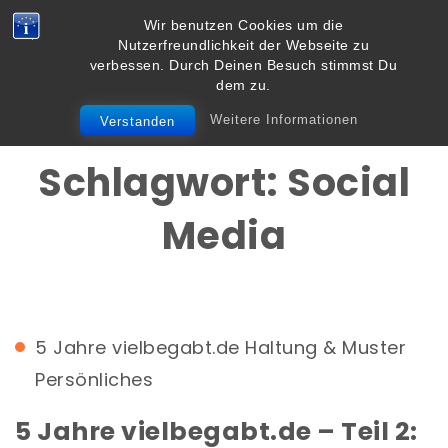
Skip to content
Wir benutzen Cookies um die
Vielbegabt.de
Nutzerfreundlichkeit der Webseite zu
Toggle
verbessen. Durch Deinen Besuch stimmst Du
navigation
dem zu.
Weitere Informationen
Verstanden
Schlagwort:
Social
Media
5 Jahre vielbegabt.de
Haltung & Muster
Persönliches
5 Jahre vielbegabt.de – Teil 2: