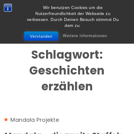
Skip to content
Wir benutzen Cookies um die
Vielbegabt.de
Nutzerfreundlichkeit der Webseite zu
Toggle
verbessen. Durch Deinen Besuch stimmst Du
navigation
dem zu.
Weitere Informationen
Verstanden
Schlagwort:
Geschichten
erzählen
Mandala
Projekte