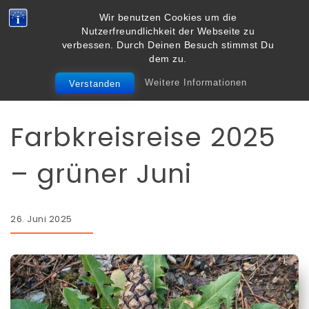
Skip to content
Wir benutzen Cookies um die
Vielbegabt.de
Nutzerfreundlichkeit der Webseite zu
Toggle
verbessen. Durch Deinen Besuch stimmst Du
navigation
dem zu.
Weitere Informationen
Verstanden
#farbkreisreise
Mandala
Farbkreisreise 2025
– grüner Juni
26. Juni 2025