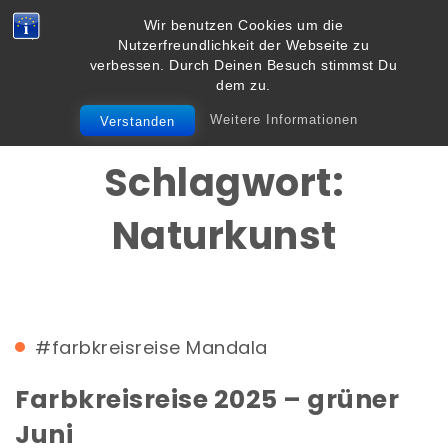
Skip to content
Wir benutzen Cookies um die
Vielbegabt.de
Nutzerfreundlichkeit der Webseite zu
Toggle
verbessen. Durch Deinen Besuch stimmst Du
navigation
dem zu.
Weitere Informationen
Verstanden
Schlagwort:
Naturkunst
#farbkreisreise
Mandala
Farbkreisreise 2025 – grüner
Juni