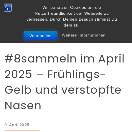
Skip to content
Wir benutzen Cookies um die
Vielbegabt.de
Nutzerfreundlichkeit der Webseite zu
Toggle
verbessen. Durch Deinen Besuch stimmst Du
navigation
dem zu.
Weitere Informationen
Verstanden
#8sammeln
Persönliches
#8sammeln im April
2025 – Frühlings-
Gelb und verstopfte
Nasen
9. April 2025