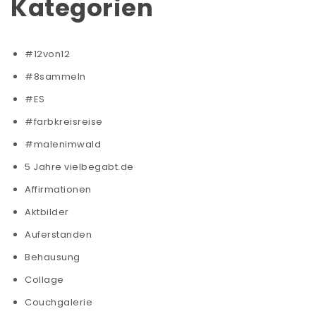
Kategorien
#12von12
#8sammeln
#ES
#farbkreisreise
#malenimwald
5 Jahre vielbegabt.de
Affirmationen
Aktbilder
Auferstanden
Behausung
Collage
Couchgalerie