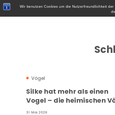
Skip to content
Vielbegabt.de
Wir benutzen Cookies um die Nutzerfreundlichkeit de
d
Sch
Vögel
Silke hat mehr als einen
Vogel – die heimischen V
31. Mai 2026