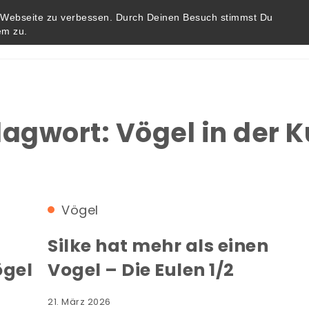
r Webseite zu verbessen. Durch Deinen Besuch stimmst Du
em zu.
Startseite
Blog
Impressum / Datenschutz
lagwort:
Vögel in der 
Vögel
Silke hat mehr als einen
ögel
Vogel – Die Eulen 1/2
21. März 2026