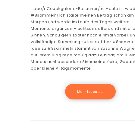
Liebe/r Couchgalerie-Besucher/in! Heute ist wie
#8sammeln! Ich starte meinen Beitrag schon am 
Morgen und werde im Laufe des Tages weitere
Momente ergänzen – achtsam, offen, und mit all
Sinnen. Schau gern später noch einmal vorbei, u
vollständige Sammlung zu lesen. Über #8sammel
Idee zu #8sammeln stammt von Susanne Wagner
auf ihrem Blog regelmäßig dazu einlädt, am 8. ei
Monats acht besondere Sinneseindrücke, Gedan
oder kleine Alltagsmomente…
Mehr lesen .......