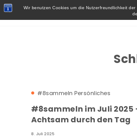
Skip to content
Vielbegabt.de
Wir benutzen Cookies um die Nutzerfreundlichkeit de
d
Sch
#8sammeln
Persönliches
#8sammeln im Juli 2025 
Achtsam durch den Tag
8. Juli 2025