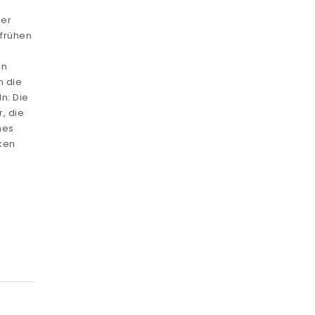
der
frühen
en
m die
n: Die
, die
nes
ken