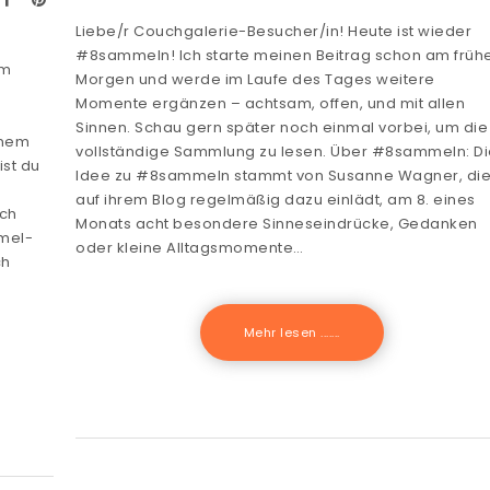
Liebe/r Couchgalerie-Besucher/in! Heute ist wieder
#8sammeln! Ich starte meinen Beitrag schon am früh
im
Morgen und werde im Laufe des Tages weitere
Momente ergänzen – achtsam, offen, und mit allen
Sinnen. Schau gern später noch einmal vorbei, um die
enem
vollständige Sammlung zu lesen. Über #8sammeln: D
ist du
Idee zu #8sammeln stammt von Susanne Wagner, di
auf ihrem Blog regelmäßig dazu einlädt, am 8. eines
ich
Monats acht besondere Sinneseindrücke, Gedanken
mel-
oder kleine Alltagsmomente…
ch
Mehr lesen .......