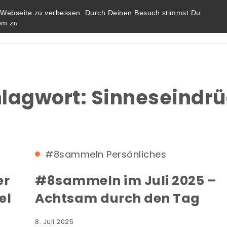
r Webseite zu verbessen. Durch Deinen Besuch stimmst Du
em zu.
Startseite
Blog
Impressum / Datenschutz
lagwort:
Sinneseindr
#8sammeln
Persönliches
er
#8sammeln im Juli 2025 –
el
Achtsam durch den Tag
8. Juli 2025