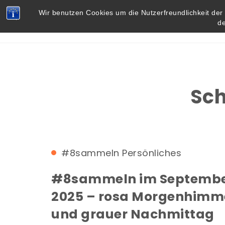
Skip to content
Vielbegabt.de
Wir benutzen Cookies um die Nutzerfreundlichkeit de
d
Sch
#8sammeln
Persönliches
#8sammeln im Septemb
2025 – rosa Morgenhimm
und grauer Nachmittag