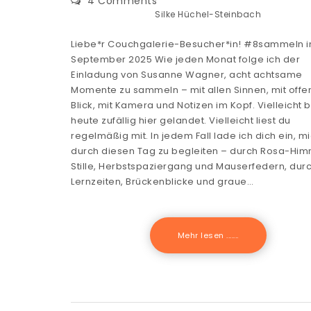
4 Comments
Silke Hüchel-Steinbach
Liebe*r Couchgalerie-Besucher*in! #8sammeln 
September 2025 Wie jeden Monat folge ich der
Einladung von Susanne Wagner, acht achtsame
Momente zu sammeln – mit allen Sinnen, mit off
Blick, mit Kamera und Notizen im Kopf. Vielleicht b
heute zufällig hier gelandet. Vielleicht liest du
regelmäßig mit. In jedem Fall lade ich dich ein, m
durch diesen Tag zu begleiten – durch Rosa-Him
Stille, Herbstspaziergang und Mauserfedern, dur
Lernzeiten, Brückenblicke und graue…
Mehr lesen .......