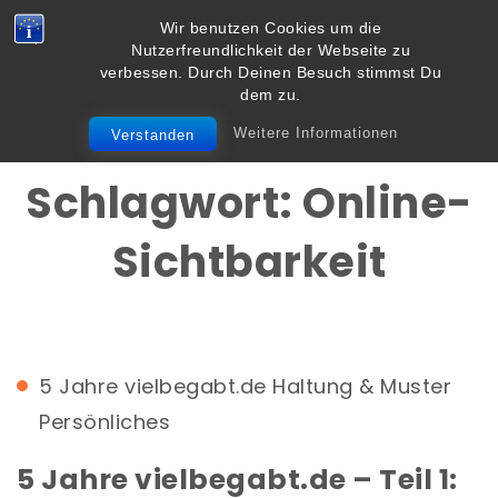
Skip to content
Wir benutzen Cookies um die
Vielbegabt.de
Nutzerfreundlichkeit der Webseite zu
Toggle
verbessen. Durch Deinen Besuch stimmst Du
navigation
dem zu.
Weitere Informationen
Verstanden
Schlagwort:
Online-
Sichtbarkeit
5 Jahre vielbegabt.de
Haltung & Muster
Persönliches
5 Jahre vielbegabt.de – Teil 1: