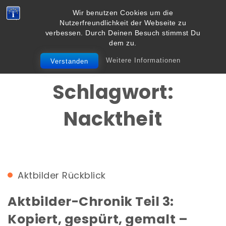
Skip to content
Wir benutzen Cookies um die
Vielbegabt.de
Nutzerfreundlichkeit der Webseite zu
Toggle
verbessen. Durch Deinen Besuch stimmst Du
navigation
dem zu.
Weitere Informationen
Verstanden
Schlagwort:
Nacktheit
Aktbilder
Rückblick
Aktbilder-Chronik Teil 3:
Kopiert, gespürt, gemalt –