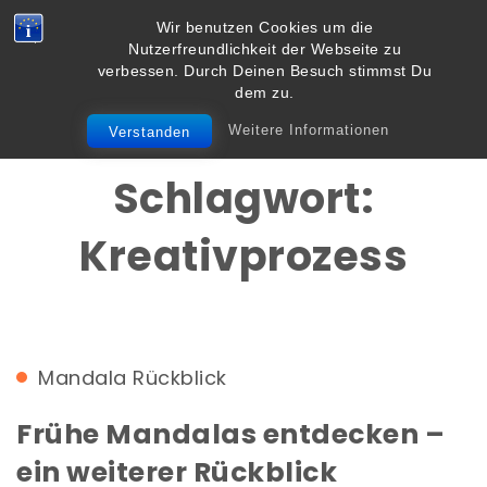
Skip to content
Wir benutzen Cookies um die
Vielbegabt.de
Nutzerfreundlichkeit der Webseite zu
Toggle
verbessen. Durch Deinen Besuch stimmst Du
navigation
dem zu.
Weitere Informationen
Verstanden
Schlagwort:
Kreativprozess
Mandala
Rückblick
Frühe Mandalas entdecken –
ein weiterer Rückblick