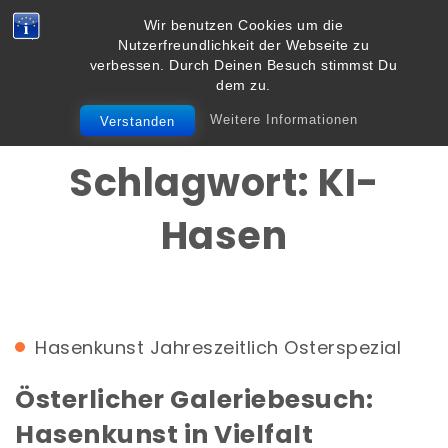
Skip to content
Wir benutzen Cookies um die
Vielbegabt.de
Nutzerfreundlichkeit der Webseite zu
Toggle
verbessen. Durch Deinen Besuch stimmst Du
navigation
dem zu.
Weitere Informationen
Verstanden
Schlagwort:
KI-
Hasen
Hasenkunst
Jahreszeitlich
Osterspezial
Österlicher Galeriebesuch:
Hasenkunst in Vielfalt