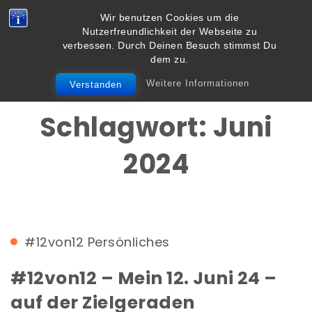
Skip to content
Wir benutzen Cookies um die
Vielbegabt.de
Nutzerfreundlichkeit der Webseite zu
Toggle
verbessen. Durch Deinen Besuch stimmst Du
navigation
dem zu.
Weitere Informationen
Verstanden
Schlagwort:
Juni
2024
#12von12
Persönliches
#12von12 – Mein 12. Juni 24 –
auf der Zielgeraden