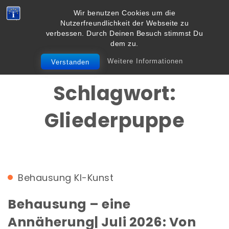
Skip to content
Wir benutzen Cookies um die
Vielbegabt.de
Nutzerfreundlichkeit der Webseite zu
Toggle
verbessen. Durch Deinen Besuch stimmst Du
navigation
dem zu.
Weitere Informationen
Verstanden
Schlagwort:
Gliederpuppe
Behausung
KI-Kunst
Behausung – eine
Annäherung| Juli 2026: Von