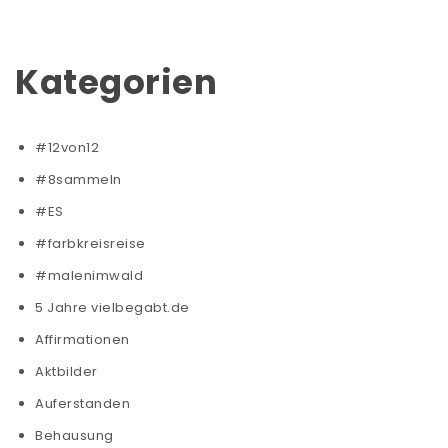
Kategorien
#12von12
#8sammeln
#ES
#farbkreisreise
#malenimwald
5 Jahre vielbegabt.de
Affirmationen
Aktbilder
Auferstanden
Behausung