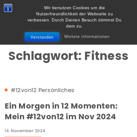
Skip to content
Wir benutzen Cookies um die
Vielbegabt.de
Nutzerfreundlichkeit der Webseite zu
Toggle
verbessen. Durch Deinen Besuch stimmst Du
navigation
dem zu.
Weitere Informationen
Verstanden
Schlagwort:
Fitness
#12von12
Persönliches
Ein Morgen in 12 Momenten:
Mein #12von12 im Nov 2024
14. November 2024