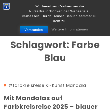
Skip to content
Wir benutzen Cookies um die
Vielbegabt.de
Nutzerfreundlichkeit der Webseite zu
Toggle
verbessen. Durch Deinen Besuch stimmst Du
navigation
dem zu.
Weitere Informationen
Verstanden
Schlagwort:
Farbe
Blau
#farbkreisreise
KI-Kunst
Mandala
Mit Mandalas auf
Farbkreisreise 2025 – blauer