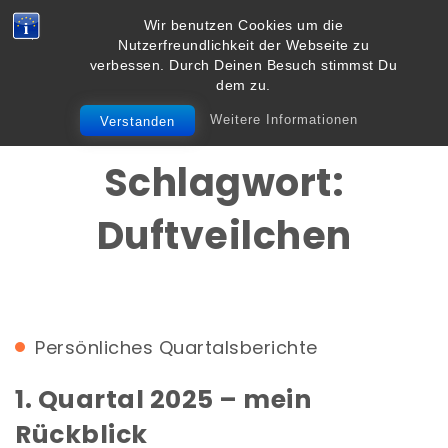
Skip to content
Wir benutzen Cookies um die
Vielbegabt.de
Nutzerfreundlichkeit der Webseite zu
Toggle
verbessen. Durch Deinen Besuch stimmst Du
navigation
dem zu.
Weitere Informationen
Verstanden
Schlagwort:
Duftveilchen
Persönliches
Quartalsberichte
1. Quartal 2025 – mein
Rückblick