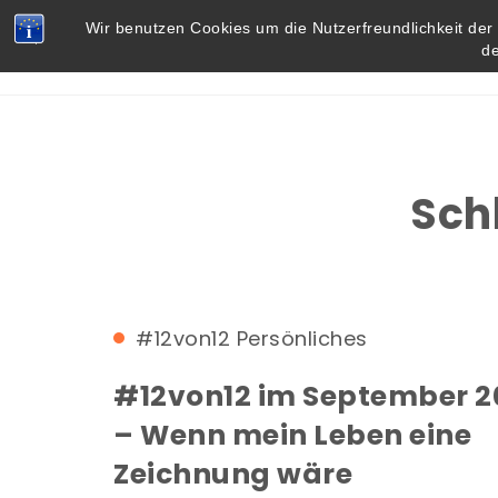
Skip to content
Vielbegabt.de
Wir benutzen Cookies um die Nutzerfreundlichkeit de
d
Sch
#12von12
Persönliches
#12von12 im September 2
– Wenn mein Leben eine
Zeichnung wäre