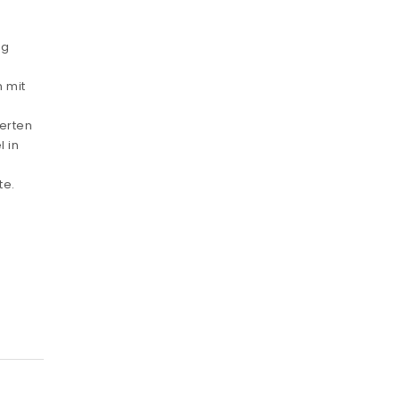
ng
 mit
erten
 in
te.