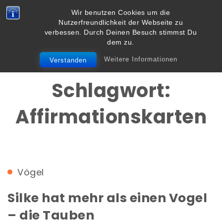
Skip to content
Wir benutzen Cookies um die
Vielbegabt.de
Nutzerfreundlichkeit der Webseite zu
Toggle
verbessen. Durch Deinen Besuch stimmst Du
navigation
dem zu.
Weitere Informationen
Verstanden
Schlagwort:
Affirmationskarten
Vögel
Silke hat mehr als einen Vogel
– die Tauben