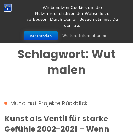
Skip to content
Wir benutzen Cookies um die
Vielbegabt.de
Nutzerfreundlichkeit der Webseite zu
Toggle
verbessen. Durch Deinen Besuch stimmst Du
navigation
dem zu.
Weitere Informationen
Verstanden
Schlagwort:
Wut
malen
Mund auf
Projekte
Rückblick
Kunst als Ventil für starke
Gefühle 2002-2021 – Wenn