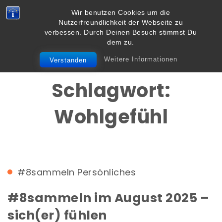
Skip to content
Wir benutzen Cookies um die
Vielbegabt.de
Nutzerfreundlichkeit der Webseite zu
Toggle
verbessen. Durch Deinen Besuch stimmst Du
navigation
dem zu.
Weitere Informationen
Verstanden
Schlagwort:
Wohlgefühl
#8sammeln
Persönliches
#8sammeln im August 2025 –
sich(er) fühlen