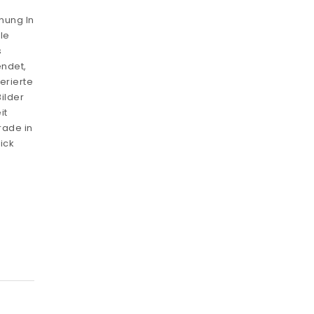
nung In
le
s
endet,
erierte
Bilder
it
rade in
ick