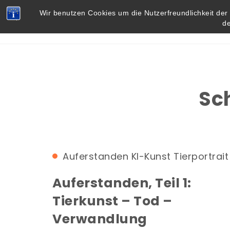
Skip to content
Vielbegabt.de
Wir benutzen Cookies um die Nutzerfreundlichkeit de
d
Sc
Auferstanden
KI-Kunst
Tierportrait
Auferstanden, Teil 1:
Tierkunst – Tod –
Verwandlung