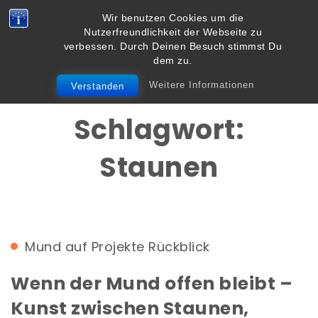
Skip to content
Wir benutzen Cookies um die
Vielbegabt.de
Nutzerfreundlichkeit der Webseite zu
Toggle
verbessen. Durch Deinen Besuch stimmst Du
navigation
dem zu.
Weitere Informationen
Verstanden
Schlagwort:
Staunen
Mund auf
Projekte
Rückblick
Wenn der Mund offen bleibt –
Kunst zwischen Staunen,