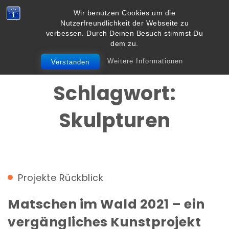
Skip to content
Wir benutzen Cookies um die
Vielbegabt.de
Nutzerfreundlichkeit der Webseite zu
Toggle
verbessen. Durch Deinen Besuch stimmst Du
navigation
dem zu.
Weitere Informationen
Verstanden
Schlagwort:
Skulpturen
Projekte
Rückblick
Matschen im Wald 2021 – ein
vergängliches Kunstprojekt