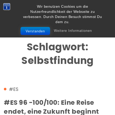
Skip to content
Wir benutzen Cookies um die
Vielbegabt.de
Nutzerfreundlichkeit der Webseite zu
Toggle
verbessen. Durch Deinen Besuch stimmst Du
navigation
dem zu.
Weitere Informationen
Verstanden
Schlagwort:
Selbstfindung
#ES
#ES 96 -100/100: Eine Reise
endet, eine Zukunft beginnt