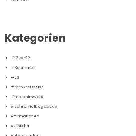
Kategorien
#12von12
#8sammeln
#ES
#farbkreisreise
#malenimwald
5 Jahre vielbegabt.de
Affirmationen
Aktbilder
Auferstanden