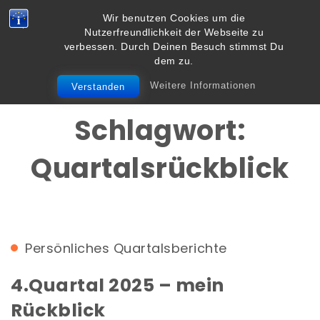
Skip to content
Wir benutzen Cookies um die
Vielbegabt.de
Nutzerfreundlichkeit der Webseite zu
Toggle
verbessen. Durch Deinen Besuch stimmst Du
navigation
dem zu.
Weitere Informationen
Verstanden
Schlagwort:
Quartalsrückblick
Persönliches
Quartalsberichte
4.Quartal 2025 – mein
Rückblick