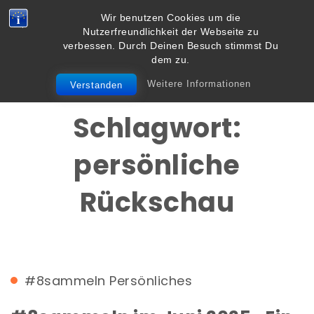
Skip to content
Wir benutzen Cookies um die
Vielbegabt.de
Nutzerfreundlichkeit der Webseite zu
Toggle
verbessen. Durch Deinen Besuch stimmst Du
navigation
dem zu.
Weitere Informationen
Verstanden
Schlagwort:
persönliche
Rückschau
#8sammeln
Persönliches