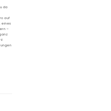
du da
ro auf
. eines
ern –
 ganz
il
erungen