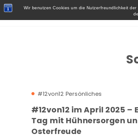
Skip to content
Vielbegabt.de
Wir benutzen Cookies um die Nutzerfreundlichkeit de
d
S
#12von12
Persönliches
#12von12 im April 2025 – 
Tag mit Hühnersorgen u
Osterfreude