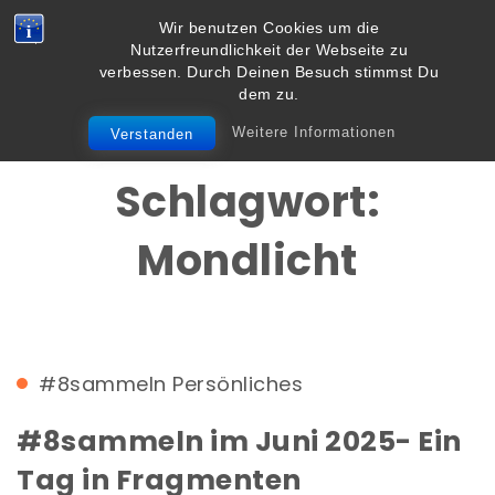
Skip to content
Wir benutzen Cookies um die
Vielbegabt.de
Nutzerfreundlichkeit der Webseite zu
Toggle
verbessen. Durch Deinen Besuch stimmst Du
navigation
dem zu.
Weitere Informationen
Verstanden
Schlagwort:
Mondlicht
#8sammeln
Persönliches
#8sammeln im Juni 2025- Ein
Tag in Fragmenten