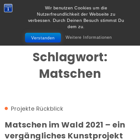
Skip to content
Wir benutzen Cookies um die
Vielbegabt.de
Nutzerfreundlichkeit der Webseite zu
Toggle
verbessen. Durch Deinen Besuch stimmst Du
navigation
dem zu.
Weitere Informationen
Verstanden
Schlagwort:
Matschen
Projekte
Rückblick
Matschen im Wald 2021 – ein
vergängliches Kunstprojekt