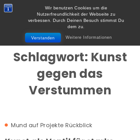
Skip to content
Wir benutzen Cookies um die
Vielbegabt.de
Nutzerfreundlichkeit der Webseite zu
Toggle
verbessen. Durch Deinen Besuch stimmst Du
navigation
dem zu.
Weitere Informationen
Verstanden
Schlagwort:
Kunst
gegen das
Verstummen
Mund auf
Projekte
Rückblick