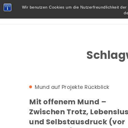
Skip to content
Vielbegabt.de
Wir benutzen Cookies um die Nutzerfreundlichkeit de
d
Schlag
Mund auf
Projekte
Rückblick
Mit offenem Mund –
Zwischen Trotz, Lebenslu
und Selbstausdruck (vor