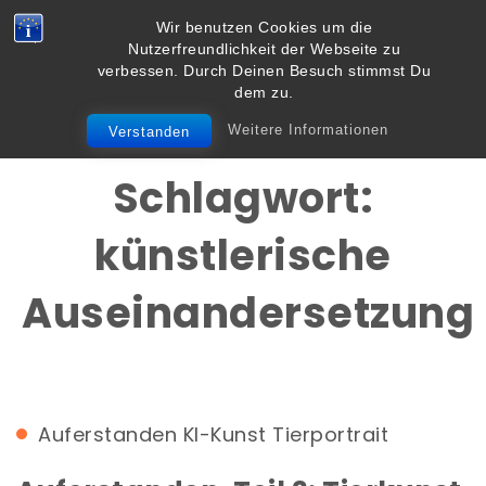
Skip to content
Wir benutzen Cookies um die
Vielbegabt.de
Nutzerfreundlichkeit der Webseite zu
Toggle
verbessen. Durch Deinen Besuch stimmst Du
navigation
dem zu.
Weitere Informationen
Verstanden
Schlagwort:
künstlerische
Auseinandersetzung
Auferstanden
KI-Kunst
Tierportrait