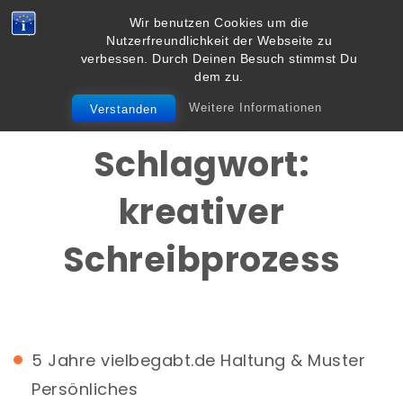
Skip to content
Wir benutzen Cookies um die
Vielbegabt.de
Nutzerfreundlichkeit der Webseite zu
Toggle
verbessen. Durch Deinen Besuch stimmst Du
navigation
dem zu.
Weitere Informationen
Verstanden
Schlagwort:
kreativer
Schreibprozess
5 Jahre vielbegabt.de
Haltung & Muster
Persönliches