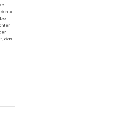
se
eichen
abe
chter
ker
t, das