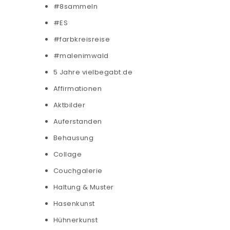
#8sammeln
#ES
#farbkreisreise
#malenimwald
5 Jahre vielbegabt.de
Affirmationen
Aktbilder
Auferstanden
Behausung
Collage
Couchgalerie
Haltung & Muster
Hasenkunst
Hühnerkunst