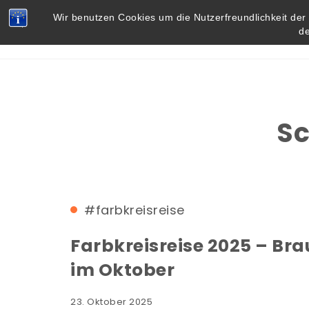
Skip to content
Vielbegabt.de
Wir benutzen Cookies um die Nutzerfreundlichkeit de
d
Sc
#farbkreisreise
Farbkreisreise 2025 – Br
im Oktober
23. Oktober 2025