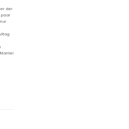
der der
n paar
 nur
e
lltag
m
 Mantel