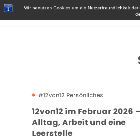
Skip to content
Vielbegabt.de
Wir benutzen Cookies um die Nutzerfreundlichkeit de
d
#12von12
Persönliches
12von12 im Februar 2026 
Alltag, Arbeit und eine
Leerstelle