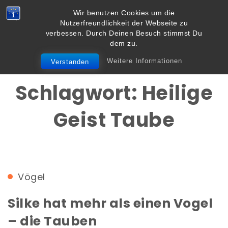
Skip to content
Wir benutzen Cookies um die
Vielbegabt.de
Nutzerfreundlichkeit der Webseite zu
Toggle
verbessen. Durch Deinen Besuch stimmst Du
navigation
dem zu.
Weitere Informationen
Verstanden
Schlagwort:
Heilige
Geist Taube
Vögel
Silke hat mehr als einen Vogel
– die Tauben