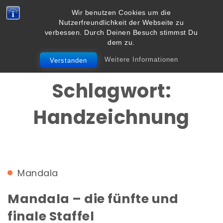
Skip to content
Wir benutzen Cookies um die
Vielbegabt.de
Nutzerfreundlichkeit der Webseite zu
Toggle
verbessen. Durch Deinen Besuch stimmst Du
navigation
dem zu.
Weitere Informationen
Verstanden
Schlagwort:
Handzeichnung
Mandala
Mandala – die fünfte und
finale Staffel