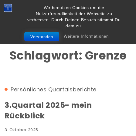
Skip to content
Wir benutzen Cookies um die
Vielbegabt.de
Nutzerfreundlichkeit der Webseite zu
Toggle
verbessen. Durch Deinen Besuch stimmst Du
navigation
dem zu.
Weitere Informationen
Verstanden
Schlagwort:
Grenze
Persönliches
Quartalsberichte
3.Quartal 2025- mein
Rückblick
3. Oktober 2025