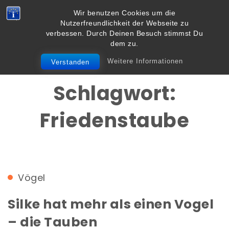
Skip to content
Wir benutzen Cookies um die
Vielbegabt.de
Nutzerfreundlichkeit der Webseite zu
Toggle
verbessen. Durch Deinen Besuch stimmst Du
navigation
dem zu.
Weitere Informationen
Verstanden
Schlagwort:
Friedenstaube
Vögel
Silke hat mehr als einen Vogel
– die Tauben