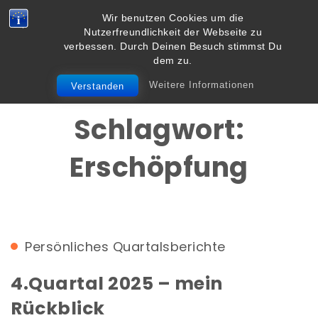
Skip to content
Wir benutzen Cookies um die
Vielbegabt.de
Nutzerfreundlichkeit der Webseite zu
Toggle
verbessen. Durch Deinen Besuch stimmst Du
navigation
dem zu.
Weitere Informationen
Verstanden
Schlagwort:
Erschöpfung
Persönliches
Quartalsberichte
4.Quartal 2025 – mein
Rückblick