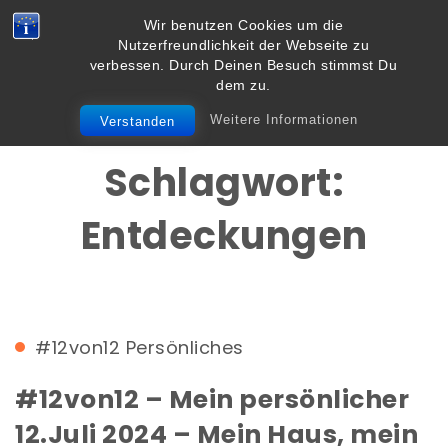
Skip to content
Wir benutzen Cookies um die
Vielbegabt.de
Nutzerfreundlichkeit der Webseite zu
Toggle
verbessen. Durch Deinen Besuch stimmst Du
navigation
dem zu.
Weitere Informationen
Verstanden
Schlagwort:
Entdeckungen
#12von12
Persönliches
#12von12 – Mein persönlicher
12.Juli 2024 – Mein Haus, mein