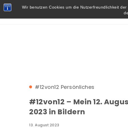
Skip to content
Vielbegabt.de
Wir benutzen Cookies um die Nutzerfreundlichkeit de
d
#12von12
Persönliches
#12von12 – Mein 12. Augu
2023 in Bildern
13. August 2023