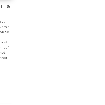
3 zu
 Damit
on für
 und
ch auf
net,
ühner